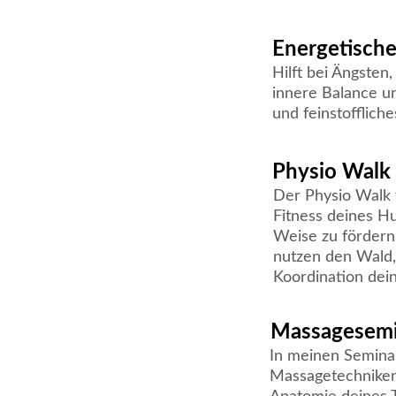
Energetische
Hilft bei Ängsten,
innere Balance u
und feinstofflich
Physio Walk
Der Physio Walk f
Fitness deines Hu
Weise zu fördern
nutzen den Wald,
Koordination dei
Massagesemi
In meinen Seminare
Massagetechniken,